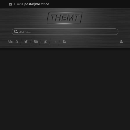
E-mail:
posta
themt.co
me
Menü