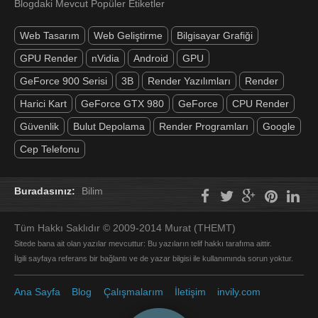
Blogdaki Mevcut Popüler Etiketler
Web Tasarım
Web Geliştirme
Bilgisayar Grafiği
GPU Render
nVidia
Android
GPU
GeForce 900 Serisi
3B
Render Yazılımları
Render
Harici Kart
GeForce GTX 980
GeForce
CPU Render
Güvenlik
Bulut Depolama
Render Programları
Google
Cep Telefonu
Buradasınız:
Bilim
Tüm Hakkı Saklıdır © 2009-2014 Murat (THEMT)
Sitede bana ait olan yazılar mevcuttur: Bu yazıların telif hakkı tarafıma aittir.
İlgili sayfaya referans bir bağlantı ve de yazar bilgisi ile kullanımında sorun yoktur.
Ana Sayfa
Blog
Çalışmalarım
İletişim
invily.com