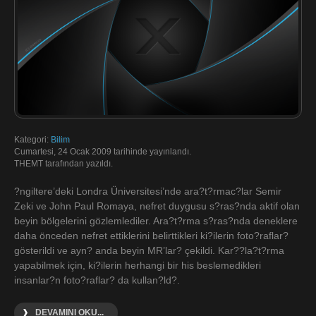
Kategori:
Bilim
Cumartesi, 24 Ocak 2009 tarihinde yayınlandı.
THEMT tarafından yazıldı.
?ngiltere’deki Londra Üniversitesi’nde ara?t?rmac?lar Semir
Zeki ve John Paul Romaya, nefret duygusu s?ras?nda aktif olan
beyin bölgelerini gözlemlediler. Ara?t?rma s?ras?nda deneklere
daha önceden nefret ettiklerini belirttikleri ki?ilerin foto?raflar?
gösterildi ve ayn? anda beyin MR’lar? çekildi. Kar??la?t?rma
yapabilmek için, ki?ilerin herhangi bir his beslemedikleri
insanlar?n foto?raflar? da kullan?ld?.
DEVAMINI OKU...