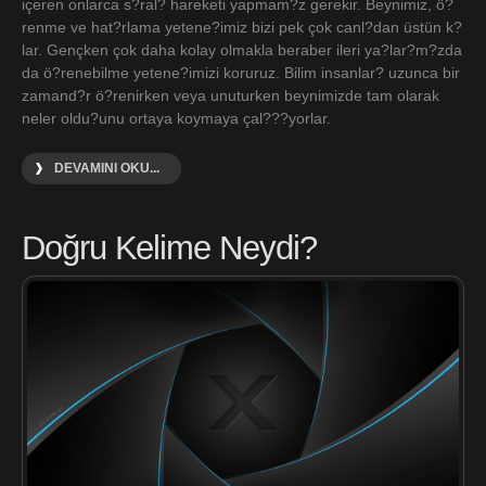
içeren onlarca s?ral? hareketi yapmam?z gerekir. Beynimiz, ö?
renme ve hat?rlama yetene?imiz bizi pek çok canl?dan üstün k?
lar. Gençken çok daha kolay olmakla beraber ileri ya?lar?m?zda
da ö?renebilme yetene?imizi koruruz. Bilim insanlar? uzunca bir
zamand?r ö?renirken veya unuturken beynimizde tam olarak
neler oldu?unu ortaya koymaya çal???yorlar.
DEVAMINI OKU...
Doğru Kelime Neydi?