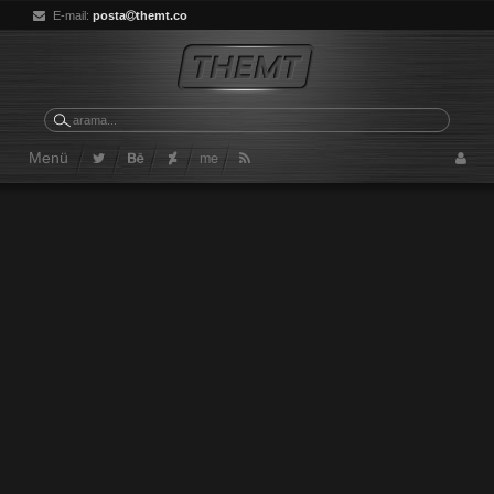
E-mail:
posta
themt.co
me
Menü