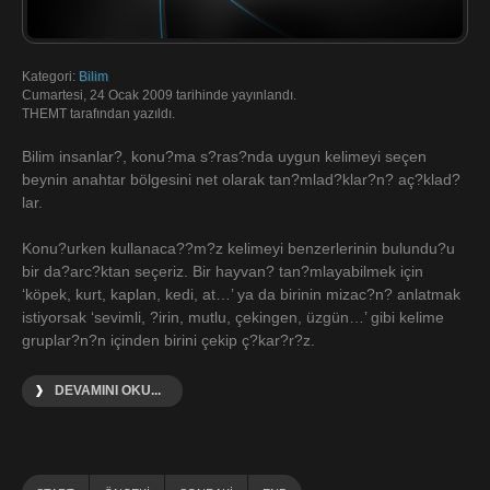
Kategori:
Bilim
Cumartesi, 24 Ocak 2009 tarihinde yayınlandı.
THEMT tarafından yazıldı.
Bilim insanlar?, konu?ma s?ras?nda uygun kelimeyi seçen
beynin anahtar bölgesini net olarak tan?mlad?klar?n? aç?klad?
lar.
Konu?urken kullanaca??m?z kelimeyi benzerlerinin bulundu?u
bir da?arc?ktan seçeriz. Bir hayvan? tan?mlayabilmek için
‘köpek, kurt, kaplan, kedi, at…’ ya da birinin mizac?n? anlatmak
istiyorsak ‘sevimli, ?irin, mutlu, çekingen, üzgün…’ gibi kelime
gruplar?n?n içinden birini çekip ç?kar?r?z.
DEVAMINI OKU...