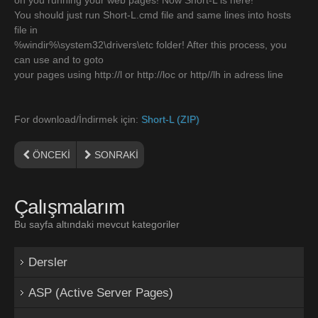
You should just run Short-L.cmd file and same lines into hosts
file in
%windir%\system32\drivers\etc folder! After this process, you
can use and to goto
your pages using http://l or http://loc or http//lh in adress line
For download/İndirmek için:
Short-L (ZIP)
ÖNCEKI
SONRAKI
Çalışmalarım
Bu sayfa altındaki mevcut kategoriler
Dersler
ASP (Active Server Pages)