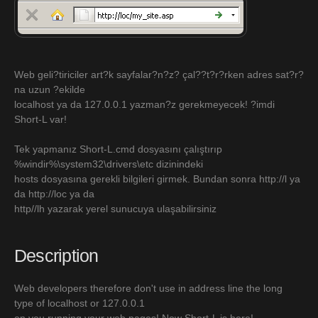
Web geli?tiriciler art?k sayfalar?n?z? çal??t?r?rken adres sat?r?
na uzun ?ekilde
localhost ya da 127.0.0.1 yazman?z gerekmeyecek! ?imdi
Short-L var!
Tek yapmanız Short-L.cmd dosyasını çalıştırıp
%windir%\system32\drivers\etc dizinindeki
hosts dosyasına gerekli bilgileri girmek. Bundan sonra http://l ya
da http://loc ya da
http//lh yazarak yerel sunucuya ulaşabilirsiniz
Description
Web developers therefore don't use in address line the long
type of localhost or 127.0.0.1
on you running your web pages! Now Short-L is here!