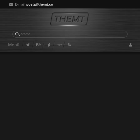
E-mail:
posta
themt.co
me
Menü