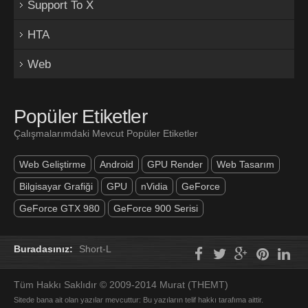
Support To X
HTA
Web
Popüler Etiketler
Çalışmalarımdaki Mevcut Popüler Etiketler
Web Geliştirme
Android
GPU Render
Web Tasarım
Bilgisayar Grafiği
GPU
nVidia
GeForce
GeForce GTX 980
GeForce 900 Serisi
Buradasınız:
Short-L
Tüm Hakkı Saklıdır © 2009-2014 Murat (THEMT)
Sitede bana ait olan yazılar mevcuttur: Bu yazıların telif hakkı tarafıma aittir.