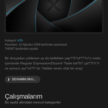
Kategori:
HTA
Pazartesi, 10 Ağustos 2009 tarihinde yayınlandı.
THEMT tarafından yazıldı.
Bir dosyadan yüklenen ya da bellekten yap??t?rd???n?z metin
içerisinde Regular Expression/Düzenli ?fade kal?b? çal??t?r?r
ve sonucu ayr?nt?l? bir ?ekilde veren ufak bir araç!
DEVAMINI OKU...
Çalışmalarım
Bu sayfa altındaki mevcut kategoriler