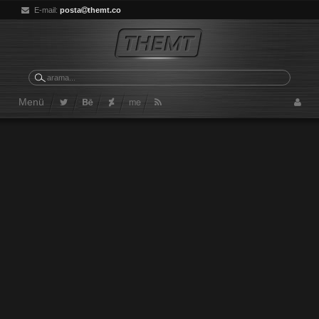
E-mail:
posta
themt.co
me
Menü