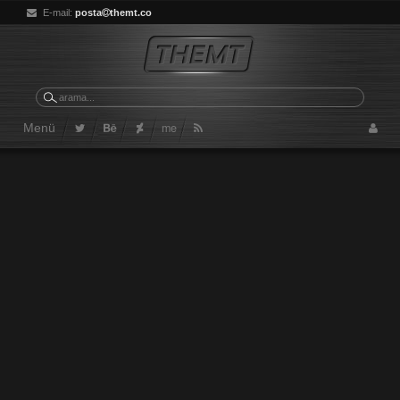
E-mail:
posta
themt.co
me
Menü