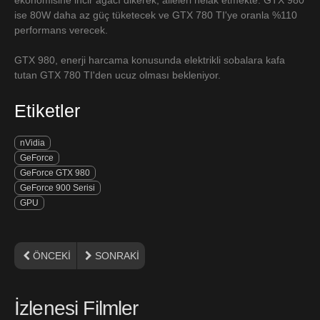
ise 80W daha az güç tüketecek ve GTX 780 TI'ye oranla %110
performans verecek.
GTX 980, enerji harcama konusunda elektrikli sobalara kafa
tutan GTX 780 TI'den ucuz olması bekleniyor.
Etiketler
nVidia
GeForce
GeForce GTX 980
GeForce 900 Serisi
GPU
ÖNCEKI
SONRAKI
İzlenesi Filmler