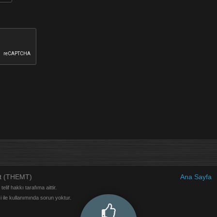
at (THEMT)
Ana Sayfa
elif hakkı tarafıma aittir.
si ile kullanımında sorun yoktur.