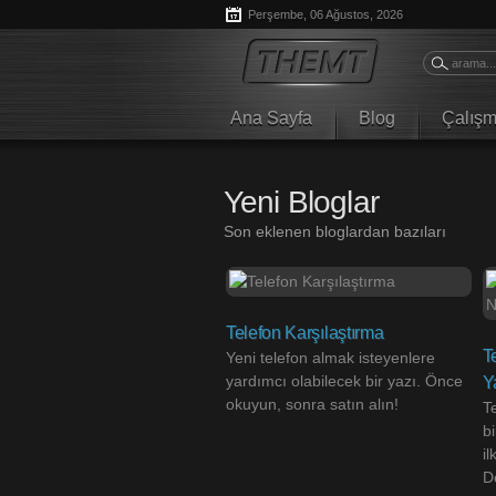
Perşembe,
06
Ağustos,
2026
Ana Sayfa
Blog
Çalışm
Yeni Bloglar
Son eklenen bloglardan bazıları
Telefon Karşılaştırma
T
Yeni telefon almak isteyenlere
yardımcı olabilecek bir yazı. Önce
Y
okuyun, sonra satın alın!
T
b
il
D