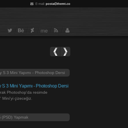
E-mail:
posta
themt.co
me
S 3 Mini Yapımı - Photoshop Dersi
yarak Photoshop'da resimde
Mini'yi çizeceğiz.