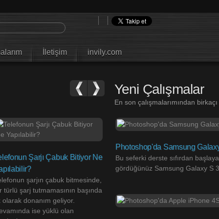
alarım
İletişim
invily.com
Yeni Çalışmalar
En son çalışmalarımından birkaçı
Photoshop'da Samsung Galaxy 
elefonun Şarjı Çabuk Bitiyor Ne
Bu seferki derste sıfırdan başla
gördüğünüz Samsung Galaxy S 3' 
apılabilir?
elefonun şarjın çabuk bitmesinde,
ir türlü şarj tutmamasının başında
k olarak donanım geliyor.
evamında ise yüklü olan