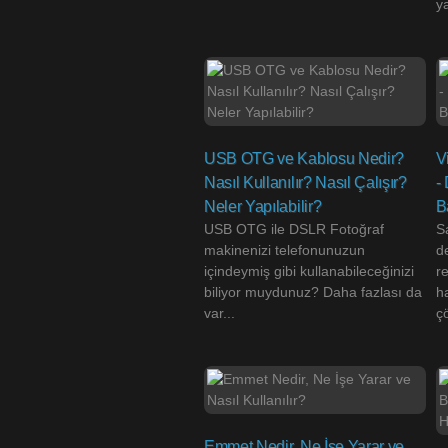
ya
USB OTG ve Kablosu Nedir?
V
Nasıl Kullanılır? Nasıl Çalışır?
-
Neler Yapılabilir?
B
USB OTG ile DSLR Fotoğraf
S
makinenizi telefonunuzun
d
içindeymiş gibi kullanabileceğinizi
r
biliyor muydunuz? Daha fazlası da
ha
var...
ç
Emmet Nedir, Ne İşe Yarar ve