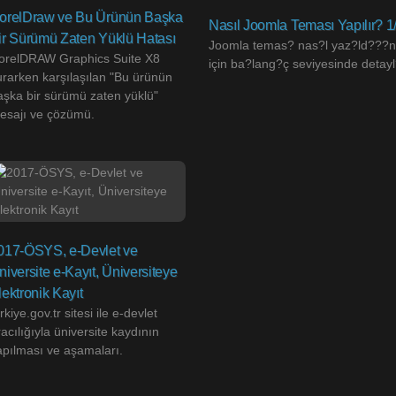
orelDraw ve Bu Ürünün Başka
Nasıl Joomla Teması Yapılır? 1
ir Sürümü Zaten Yüklü Hatası
Joomla temas? nas?l yaz?ld???n?
orelDRAW Graphics Suite X8
için ba?lang?ç seviyesinde detayl
urarken karşılaşılan "Bu ürünün
aşka bir sürümü zaten yüklü"
esajı ve çözümü.
017-ÖSYS, e-Devlet ve
niversite e-Kayıt, Üniversiteye
lektronik Kayıt
rkiye.gov.tr sitesi ile e-devlet
acılığıyla üniversite kaydının
apılması ve aşamaları.