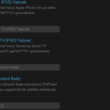
S (PSD) Yapmak
rdü?ünüz Apple iPhone 4S görselini,
?ld???n? göreceksiniz.
 TV (PSD) Yapmak
gördü?ünüz Samsung Smart TV
e nas?l yap?ld???n? göreceksiniz.
zenli İfade)
ni Düzenli İfade kavramının PHP'deki
ay uygulamalı bir şekilde anlatılacak