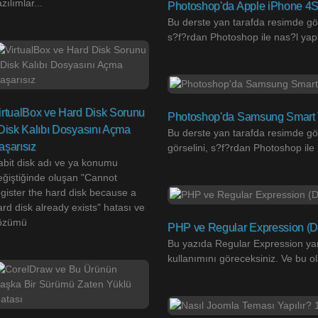
zılımlar...
Photoshop'da Apple iPhone 4
Bu derste yan tarafda resimde gö
s?f?rdan Photoshop ile nas?l yap
irtualBox ve Hard Disk Sorunu
Photoshop'da Samsung Smart
 Disk Kalıbı Dosyasını Açma
Bu derste yan tarafda resimde 
aşarısız
görselini, s?f?rdan Photoshop il
abit disk adı ve ya konumu
eğiştiğinde oluşan "Cannot
egister the hard disk because a
rd disk already exists" hatası ve
özümü
PHP ve Regular Expression (Dü
Bu yazıda Regular Expression ya
kullanımını göreceksiniz. Ve bu ol